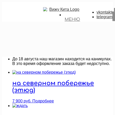
vkontakte
telegram
МЕНЮ
До 18 августа наш магазин находится на каникулах.
В это время оформление заказа будет недоступно.
на северном побережье
(этюд)
7 900
руб.
Подробнее