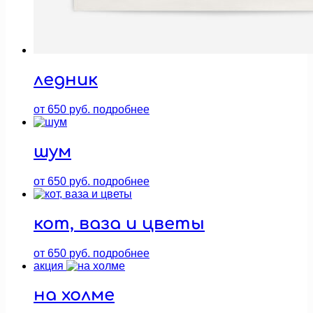
ледник
от
650
руб.
подробнее
шум
от
650
руб.
подробнее
кот, ваза и цветы
от
650
руб.
подробнее
акция
на холме