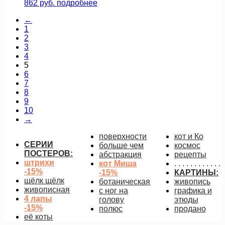
862 руб.
подробнее
←
1
2
3
4
5
6
7
8
9
10
→
поверхности
кот и Ко
СЕРИИ
больше чем
космос
ПОСТЕРОВ:
абстракция
рецепты
штрихи
кот Миша
. . . . . . . . . . . .
-15%
-15%
КАРТИНЫ:
щёлк щёлк
ботаническая
живопись
живописная
с ног на
графика и
4 лапы
голову
этюды
-15%
полюс
продано
её коты