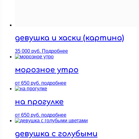
девушка и хаски (картина)
35 000
руб.
Подробнее
морозное утро
от
650
руб.
подробнее
на прогулке
от
650
руб.
подробнее
девушка с голубыми