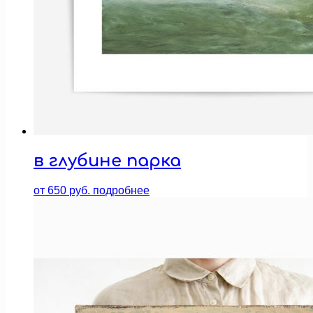
в глубине парка
от
650
руб.
подробнее