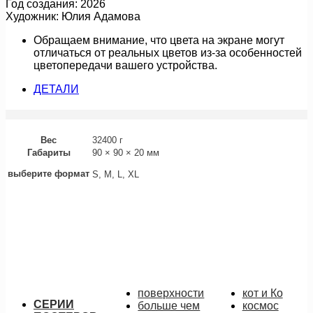
Год создания: 2026
Художник: Юлия Адамова
Обращаем внимание, что цвета на экране могут
отличаться от реальных цветов из-за особенностей
цветопередачи вашего устройства.
ДЕТАЛИ
Вес
32400 г
Габариты
90 × 90 × 20 мм
выберите формат
S, M, L, XL
линии дождя (картина)
18 000
руб.
Подробнее
поверхности
кот и Ко
СЕРИИ
больше чем
космос