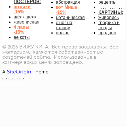
ПОСТЕРОВ:
абстракция
рецепты
штрихи
кот Миша
. . . . . . . . . . . .
-15%
-15%
КАРТИНЫ:
щёлк щёлк
ботаническая
живопись
живописная
с ног на
графика и
4 лапы
голову
этюды
-15%
полюс
продано
её коты
© 2026 ВИЖУ КИТА. Все права защищены. Все
материалы являются собственностью
создателей сайта. Использование в
коммерческих целях запрещено.
A
SiteOrigin
Theme