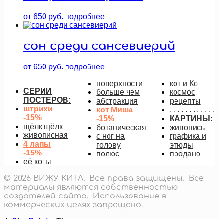
от
650
руб.
подробнее
сон среди сансевиерий
от
650
руб.
подробнее
поверхности
кот и Ко
СЕРИИ
больше чем
космос
ПОСТЕРОВ:
абстракция
рецепты
штрихи
кот Миша
. . . . . . . . . . . .
-15%
-15%
КАРТИНЫ:
щёлк щёлк
ботаническая
живопись
живописная
с ног на
графика и
4 лапы
голову
этюды
-15%
полюс
продано
её коты
© 2026 ВИЖУ КИТА. Все права защищены. Все
материалы являются собственностью
создателей сайта. Использование в
коммерческих целях запрещено.