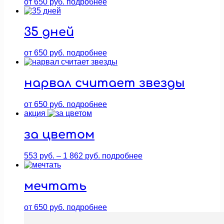
от
650
руб.
подробнее
35 дней
от
650
руб.
подробнее
нарвал считает звезды
от
650
руб.
подробнее
акция
за цветом
Диапазон
553
руб.
–
1 862
руб.
подробнее
цен:
553 руб.
–
мечтать
1
862 руб.
от
650
руб.
подробнее