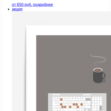
от
650
руб.
подробнее
акция