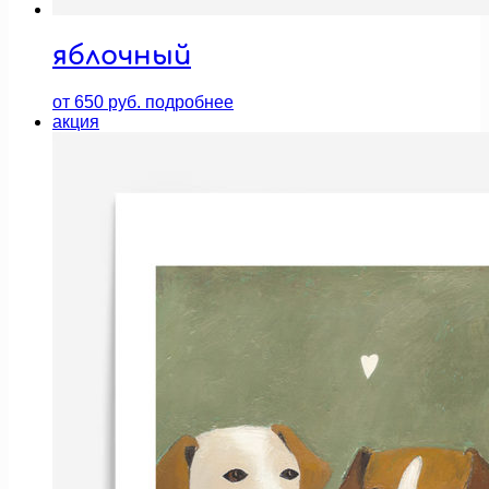
яблочный
от
650
руб.
подробнее
акция