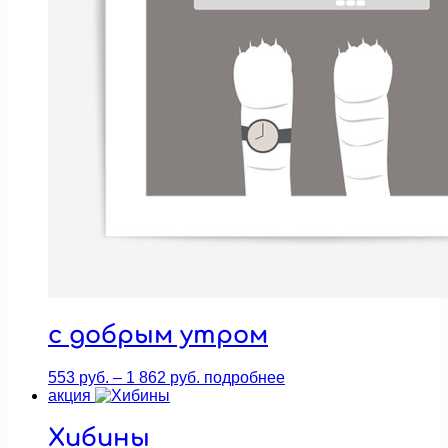
с добрым утром
Диапазон
553
руб.
–
1 862
руб.
подробнее
цен:
акция
553 руб.
–
Хибины