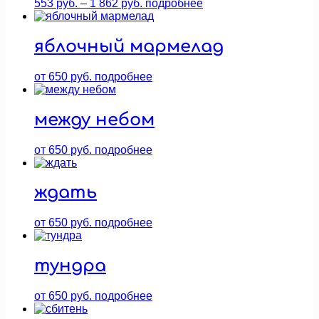
Диапазон
553
руб.
–
1 862
руб.
подробнее
цен:
553 руб.
–
яблочный мармелад
1
862 руб.
от
650
руб.
подробнее
между небом
от
650
руб.
подробнее
ждать
от
650
руб.
подробнее
тундра
от
650
руб.
подробнее