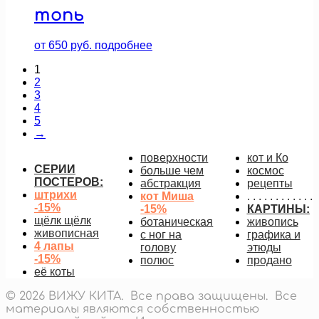
топь
от
650
руб.
подробнее
1
2
3
4
5
→
поверхности
кот и Ко
СЕРИИ
больше чем
космос
ПОСТЕРОВ:
абстракция
рецепты
штрихи
кот Миша
. . . . . . . . . . . .
-15%
-15%
КАРТИНЫ:
щёлк щёлк
ботаническая
живопись
живописная
с ног на
графика и
4 лапы
голову
этюды
-15%
полюс
продано
её коты
© 2026 ВИЖУ КИТА. Все права защищены. Все
материалы являются собственностью