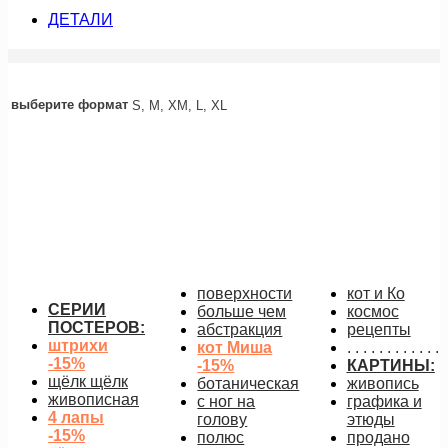
ДЕТАЛИ
выберите формат
S, M, XM, L, XL
акция
корги
553
руб.
–
1 862
руб.
Диапазон цен: 553 руб. – 1
862 руб.
подробнее
поверхности
кот и Ко
СЕРИИ
больше чем
космос
ПОСТЕРОВ:
абстракция
рецепты
штрихи
кот Миша
. . . . . . . . . . . .
-15%
-15%
КАРТИНЫ:
щёлк щёлк
ботаническая
живопись
живописная
с ног на
графика и
4 лапы
голову
этюды
-15%
полюс
продано