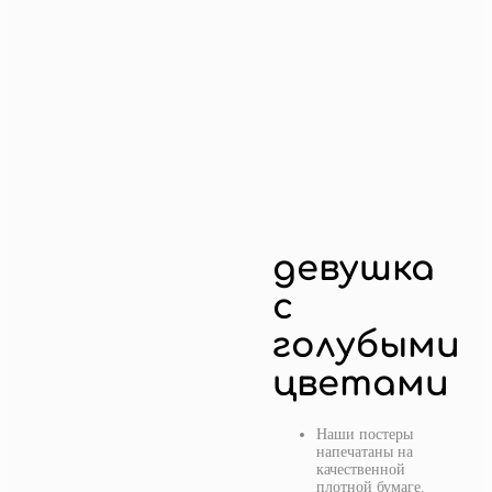
девушка
с
голубыми
цветами
Наши постеры
напечатаны на
качественной
плотной бумаге.