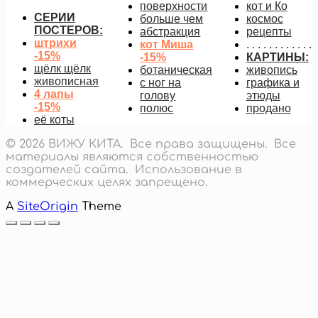
поверхности
кот и Ко
СЕРИИ
больше чем
космос
ПОСТЕРОВ:
абстракция
рецепты
штрихи
кот Миша
. . . . . . . . . . . .
-15%
-15%
КАРТИНЫ:
щёлк щёлк
ботаническая
живопись
живописная
с ног на
графика и
4 лапы
голову
этюды
-15%
полюс
продано
её коты
© 2026 ВИЖУ КИТА. Все права защищены. Все
материалы являются собственностью
создателей сайта. Использование в
коммерческих целях запрещено.
A
SiteOrigin
Theme