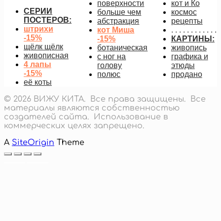
поверхности
кот и Ко
СЕРИИ
больше чем
космос
ПОСТЕРОВ:
абстракция
рецепты
штрихи
кот Миша
. . . . . . . . . . . .
-15%
-15%
КАРТИНЫ:
щёлк щёлк
ботаническая
живопись
живописная
с ног на
графика и
4 лапы
голову
этюды
-15%
полюс
продано
её коты
© 2026 ВИЖУ КИТА. Все права защищены. Все
материалы являются собственностью
создателей сайта. Использование в
коммерческих целях запрещено.
A
SiteOrigin
Theme