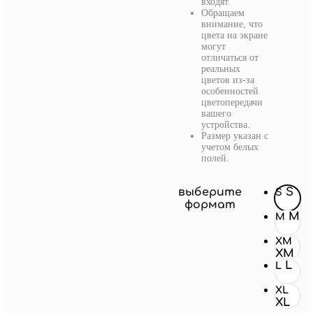
входят.
Обращаем
внимание, что
цвета на экране
могут
отличаться от
реальных
цветов из-за
особенностей
цветопередачи
вашего
устройства.
Размер указан с
учетом белых
полей.
выберите
S
S
формат
M
M
XM
XM
L
L
XL
XL