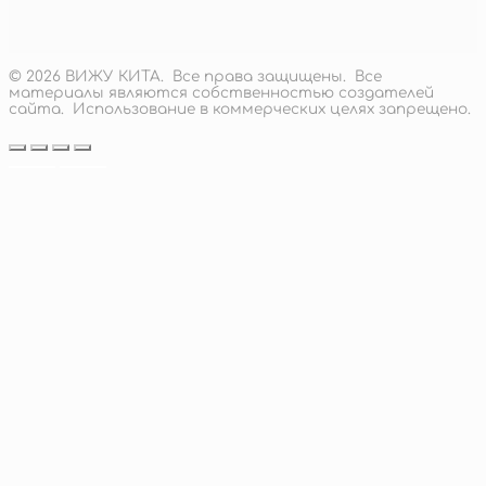
Диапазон
862
руб.
цен:
подробнее
553 руб.
–
© 2026 ВИЖУ КИТА. Все права защищены. Все
1
материалы являются собственностью создателей
862 руб.
сайта. Использование в коммерческих целях запрещено.