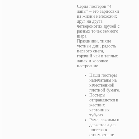
Серия постеров “4
лапы” – это зарисовки
из жизни непохожих
друг на друга
четвероногих друзей с
разных точек земного
шара.
Праздники, тихие
уютные дни, радость
первого снега,
горячий чай в теплых
лапах и хорошее
настроение.
Наши постеры
напечатаны на
качественной
плотной бумаге.
Постеры
отправляются в
жестких
картонных
тубусах.
Рама, зажимы и
держатели для
постера в
стоимость не