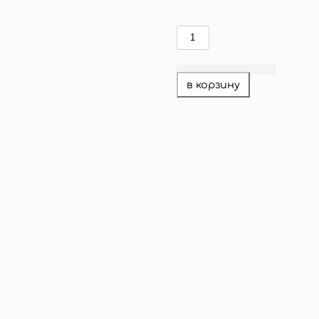
Количество
товара
лисички
в корзину
акция