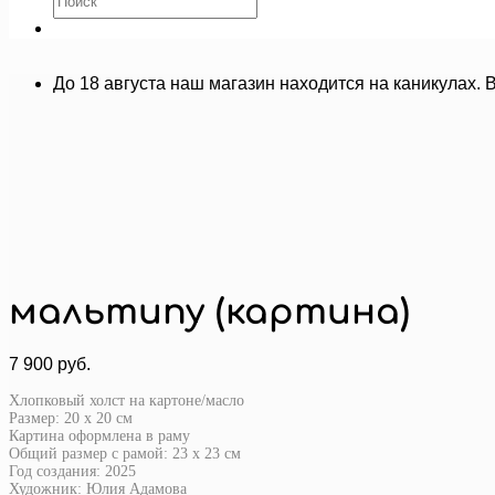
До 18 августа наш магазин находится на каникулах. 
мальтипу (картина)
7 900
руб.
Хлопковый холст на картоне/масло
Размер: 20 х 20 см
Картина оформлена в раму
Общий размер с рамой: 23 х 23 см
Год создания: 2025
Художник: Юлия Адамова