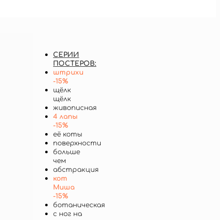
СЕРИИ
ПОСТЕРОВ:
штрихи
-15%
щёлк
щёлк
живописная
4 лапы
-15%
её коты
поверхности
больше
чем
абстракция
кот
Миша
-15%
ботаническая
с ног на