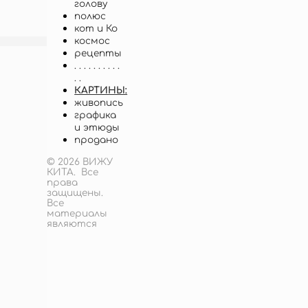
голову
полюс
кот и Ко
космос
рецепты
. . . . . . . . . .
. .
КАРТИНЫ:
живопись
графика
и этюды
продано
© 2026 ВИЖУ
КИТА. Все
права
защищены.
Все
материалы
являются