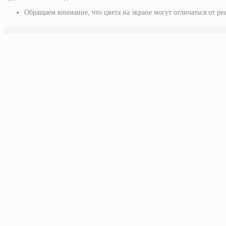
Обращаем внимание, что цвета на экране могут отличаться от ре
у побережья (картина)
15 000
руб.
Подробнее
на море (этюд) —
продано
Подробнее
девочка и чёрная лошадка (этюд)
5 500
руб.
Подробнее
линии дождя (картина)
18 000
руб.
Подробнее
девушка в платье в полоску (этюд)