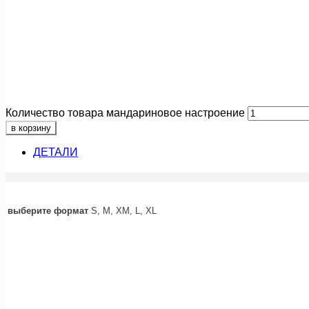
Количество товара мандариновое настроение
в корзину
ДЕТАЛИ
выберите формат
S, M, XM, L, XL
акция
корги
553
руб.
–
1 862
руб.
Диапазон цен: 553 руб. – 1 862 ру