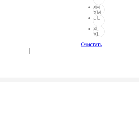
XM
XM
L
L
XL
XL
Очистить
б.
подробнее