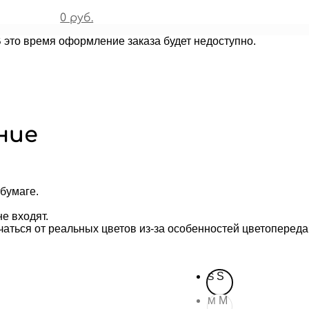
0 руб.
В это время оформление заказа будет недоступно.
ние
бумаге.
е входят.
чаться от реальных цветов из-за особенностей цветопереда
S
S
M
M