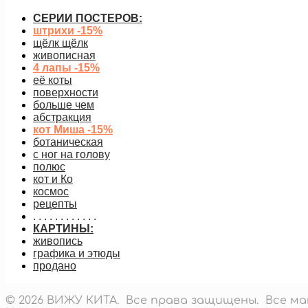
СЕРИИ ПОСТЕРОВ:
штрихи -15%
щёлк щёлк
живописная
4 лапы -15%
её коты
поверхности
больше чем
абстракция
кот Миша -15%
ботаническая
с ног на голову
полюс
кот и Ко
космос
рецепты
. . . . . . . . . . . .
КАРТИНЫ:
живопись
графика и этюды
продано
© 2026 ВИЖУ КИТА. Все права защищены. Все 