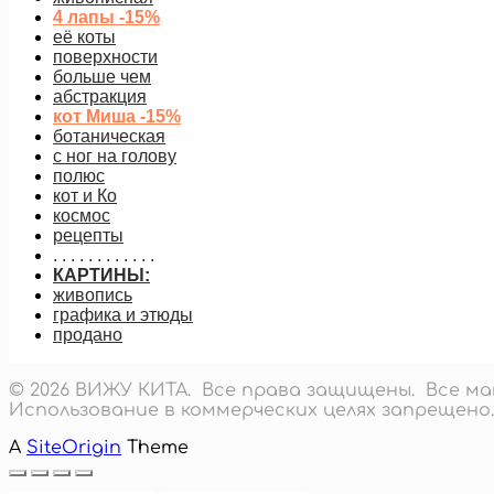
4 лапы -15%
её коты
поверхности
больше чем
абстракция
кот Миша -15%
ботаническая
с ног на голову
полюс
кот и Ко
космос
рецепты
. . . . . . . . . . . .
КАРТИНЫ:
живопись
графика и этюды
продано
© 2026 ВИЖУ КИТА. Все права защищены. Все 
Использование в коммерческих целях запрещено.
A
SiteOrigin
Theme