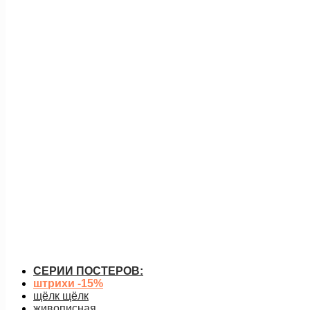
у побережья (картина)
15 000
руб.
Подробнее
СЕРИИ ПОСТЕРОВ:
штрихи -15%
щёлк щёлк
живописная