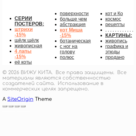
18 000
руб.
Подробнее
поверхности
кот и Ко
СЕРИИ
больше чем
космос
ПОСТЕРОВ:
абстракция
рецепты
штрихи
кот Миша
. . . . . . . . . . . .
-15%
-15%
КАРТИНЫ:
щёлк щёлк
ботаническая
живопись
живописная
с ног на
графика и
4 лапы
голову
этюды
-15%
полюс
продано
её коты
© 2026 ВИЖУ КИТА. Все права защищены. Все
материалы являются собственностью
создателей сайта. Использование в
коммерческих целях запрещено.
A
SiteOrigin
Theme