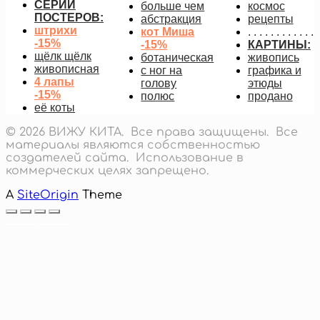
СЕРИИ
больше чем
космос
ПОСТЕРОВ:
абстракция
рецепты
штрихи
кот Миша
. . . . . . . . . . . .
-15%
-15%
КАРТИНЫ:
щёлк щёлк
ботаническая
живопись
живописная
с ног на
графика и
4 лапы
голову
этюды
-15%
полюс
продано
её коты
© 2026 ВИЖУ КИТА. Все права защищены. Все
материалы являются собственностью
создателей сайта. Использование в
коммерческих целях запрещено.
A
SiteOrigin
Theme