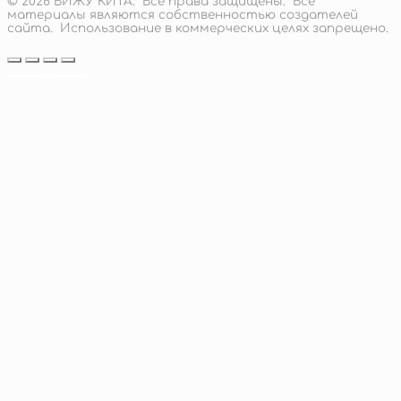
© 2026 ВИЖУ КИТА. Все права защищены. Все
1
материалы являются собственностью создателей
862 руб.
сайта. Использование в коммерческих целях запрещено.