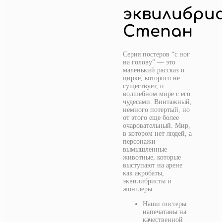
эквилибри
Степан
Серия постеров “с ног
на голову” — это
маленький рассказ о
цирке, которого не
существует, о
волшебном мире с его
чудесами. Винтажный,
немного потертый, но
от этого еще более
очаровательный. Мир,
в котором нет людей, а
персонажи –
вымышленные
животные, которые
выступают на арене
как акробаты,
эквилибристы и
жонглеры…
Наши постеры
напечатаны на
качественной