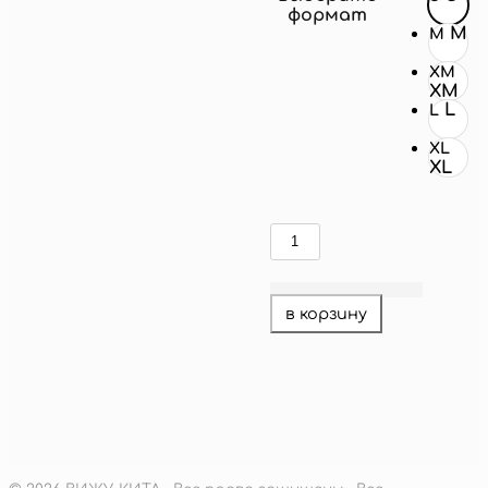
формат
M
M
XM
XM
L
L
XL
XL
Количество
товара
эквилибрист
Степан
в корзину
акция
корги
553
руб.
–
1
Диапазон
862
руб.
цен:
подробнее
553 руб.
–