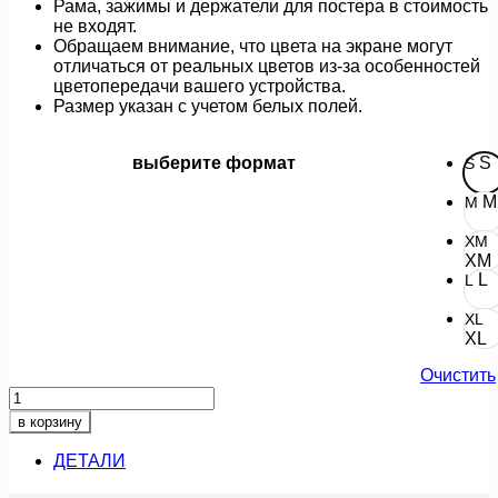
Рама, зажимы и держатели для постера в стоимость
не входят.
Обращаем внимание, что цвета на экране могут
отличаться от реальных цветов из-за особенностей
цветопередачи вашего устройства.
Размер указан с учетом белых полей.
выберите формат
S
S
M
M
XM
XM
L
L
XL
XL
Очистить
Количество
товара
в корзину
счастье
в
ДЕТАЛИ
дом