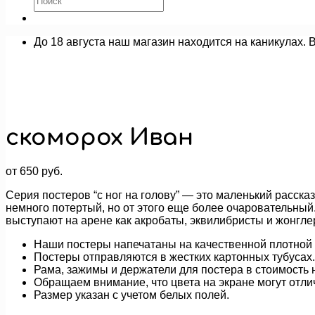
До 18 августа наш магазин находится на каникулах. 
скоморох Иван
от
650
руб.
Серия постеров “с ног на голову” — это маленький рассказ
немного потертый, но от этого еще более очаровательны
выступают на арене как акробаты, эквилибристы и жонг
Наши постеры напечатаны на качественной плотной 
Постеры отправляются в жестких картонных тубусах.
Рама, зажимы и держатели для постера в стоимость н
Обращаем внимание, что цвета на экране могут отли
Размер указан с учетом белых полей.