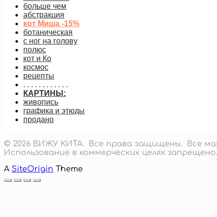
больше чем
абстракция
кот Миша -15%
ботаническая
с ног на голову
полюс
кот и Ко
космос
рецепты
. . . . . . . . . . . .
КАРТИНЫ:
живопись
графика и этюды
продано
© 2026 ВИЖУ КИТА. Все права защищены. Все 
Использование в коммерческих целях запрещено.
A
SiteOrigin
Theme