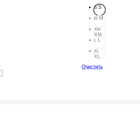
S
S
M
M
XM
XM
L
L
XL
XL
Очистить