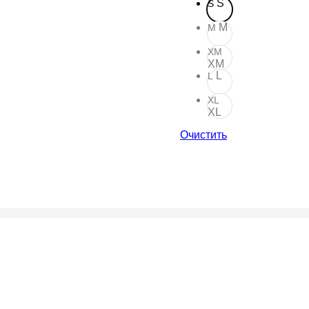
S
S
M
M
XM
XM
L
L
XL
XL
Очистить