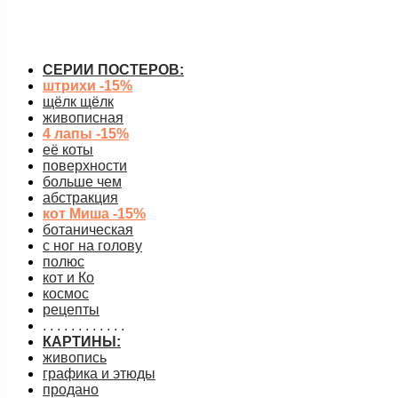
от
650
руб.
подробнее
СЕРИИ ПОСТЕРОВ:
штрихи -15%
щёлк щёлк
живописная
4 лапы -15%
её коты
поверхности
больше чем
абстракция
кот Миша -15%
ботаническая
с ног на голову
полюс
кот и Ко
космос
рецепты
. . . . . . . . . . . .
КАРТИНЫ:
живопись
графика и этюды
продано