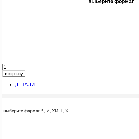
выберите формат
Количество
товара
в корзину
спокойной
ночи
ДЕТАЛИ
выберите формат
S, M, XM, L, XL
акция