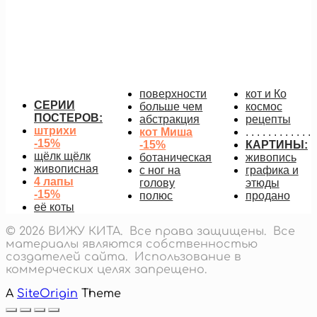
линии дождя (картина)
18 000
руб.
Подробнее
поверхности
кот и Ко
СЕРИИ
больше чем
космос
ПОСТЕРОВ:
абстракция
рецепты
штрихи
кот Миша
. . . . . . . . . . . .
-15%
-15%
КАРТИНЫ:
щёлк щёлк
ботаническая
живопись
живописная
с ног на
графика и
4 лапы
голову
этюды
-15%
полюс
продано
её коты
© 2026 ВИЖУ КИТА. Все права защищены. Все
материалы являются собственностью
создателей сайта. Использование в
коммерческих целях запрещено.
A
SiteOrigin
Theme