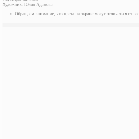
Художник: Юлия Адамова
Обращаем внимание, что цвета на экране могут отличаться от ре
у побережья (картина)
15 000
руб.
Подробнее
на море (этюд) —
продано
Подробнее
девушка в платье в полоску (этюд)
5 500
руб.
Подробнее
линии дождя (картина)
18 000
руб.
Подробнее