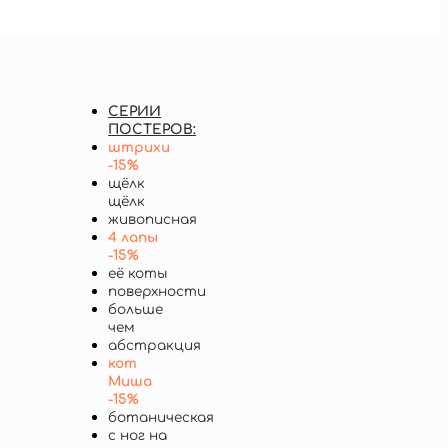
СЕРИИ
ПОСТЕРОВ:
штрихи
-15%
щёлк
щёлк
живописная
4 лапы
-15%
её коты
поверхности
больше
чем
абстракция
кот
Миша
-15%
ботаническая
с ног на