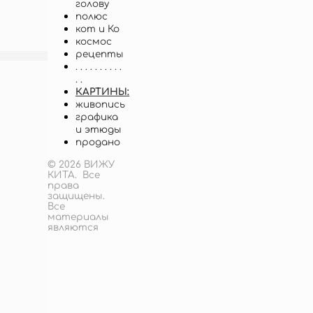
голову
полюс
кот и Ко
космос
рецепты
. . . . . . . . . .
. .
КАРТИНЫ:
живопись
графика
и этюды
продано
© 2026 ВИЖУ
КИТА. Все
права
защищены.
Все
материалы
являются