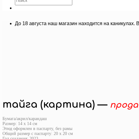
До 18 августа наш магазин находится на каникулах. 
тайга (картина) —
прода
Бумага/акрил/карандаш
Размер: 14 х 14 см
Этюд оформлен в паспарту, без рамы
Общий размер с паспарту: 20 х 20 см
Год создания: 2023