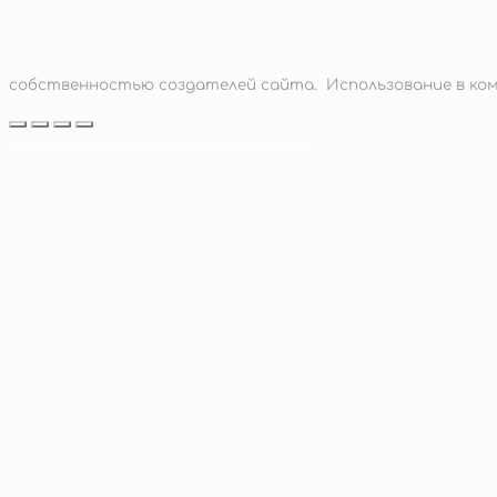
девочка и чёрная лошадка (этюд)
5 500
руб.
Подробнее
собственностью создателей сайта. Использование в ком