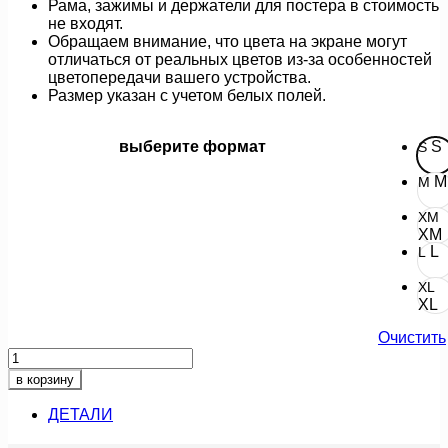
Рама, зажимы и держатели для постера в стоимость
не входят.
Обращаем внимание, что цвета на экране могут
отличаться от реальных цветов из-за особенностей
цветопередачи вашего устройства.
Размер указан с учетом белых полей.
выберите формат
S
S
M
M
XM
XM
L
L
XL
XL
Очистить
Количество
товара
в корзину
у
большого
ДЕТАЛИ
тополя