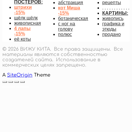
ПОСТЕРОВ:
абстракция
рецепты
штрихи
кот Миша
. . . . . . . . . . . .
-15%
-15%
КАРТИНЫ:
щёлк щёлк
ботаническая
живопись
живописная
с ног на
графика и
4 лапы
голову
этюды
-15%
полюс
продано
её коты
© 2026 ВИЖУ КИТА. Все права защищены. Все
материалы являются собственностью
создателей сайта. Использование в
коммерческих целях запрещено.
A
SiteOrigin
Theme