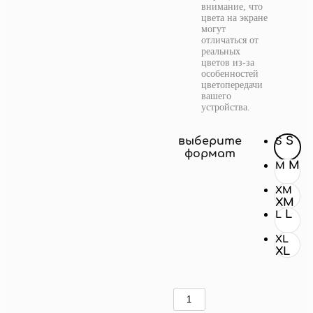
внимание, что
цвета на экране
могут
отличаться от
реальных
цветов из-за
особенностей
цветопередачи
вашего
устройства.
выберите
S
S
формат
M
M
XM
XM
L
L
XL
XL
Количество
товара
зимняя
гавань