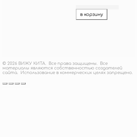
в корзину
акция
корги
553
руб.
–
1
Диапазон
862
руб.
цен:
подробнее
553 руб.
–
© 2026 ВИЖУ КИТА. Все права защищены. Все
1
материалы являются собственностью создателей
862 руб.
сайта. Использование в коммерческих целях запрещено.