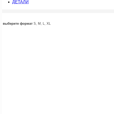
ДЕТАЛИ
выберите формат
S, M, L, XL
у побережья (картина)
15 000
руб.
Подробнее
девочка и чёрная лошадка (э
5 500
руб.
Подробнее
на море (этюд) —
продано
Подробнее