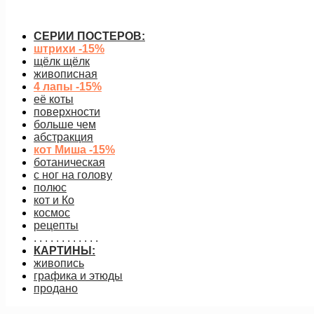
СЕРИИ ПОСТЕРОВ:
штрихи -15%
щёлк щёлк
живописная
4 лапы -15%
её коты
поверхности
больше чем
абстракция
кот Миша -15%
ботаническая
с ног на голову
полюс
кот и Ко
космос
рецепты
. . . . . . . . . . . .
КАРТИНЫ:
живопись
графика и этюды
продано