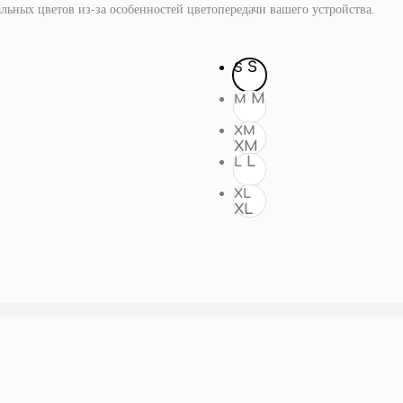
альных цветов из-за особенностей цветопередачи вашего устройства.
S
S
M
M
XM
XM
L
L
XL
XL