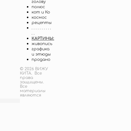
голову
полюс
кот и Ко
космос
рецепты
. . . . . . . . . .
. .
КАРТИНЫ:
живопись
графика
и этюды
продано
© 2026 ВИЖУ
КИТА. Все
права
защищены.
Все
материалы
являются