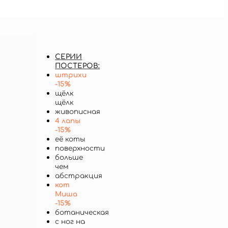
СЕРИИ
ПОСТЕРОВ:
штрихи
-15%
щёлк
щёлк
живописная
4 лапы
-15%
её коты
поверхности
больше
чем
абстракция
кот
Миша
-15%
ботаническая
с ног на