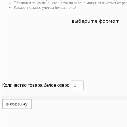
Обращаем внимание, что цвета на экране могут отличаться от ре
Размер указан с учетом белых полей.
выберите формат
Количество товара белое озеро
в корзину
лазурная заводь
от
650
руб.
подробнее