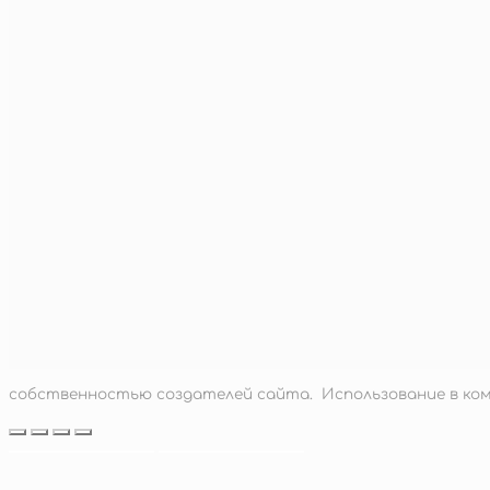
заснеженные лазурные склоны
от
650
руб.
подробнее
девушка с голубыми цветами
от
650
руб.
подробнее
девушка с желтыми и красными цветами
от
650
руб.
подробнее
акция
корги
553
руб.
–
1 862
руб.
Диапазон цен: 553 руб. – 1 862 ру
подробнее
собственностью создателей сайта. Использование в ком