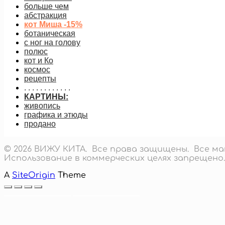
больше чем
абстракция
кот Миша -15%
ботаническая
с ног на голову
полюс
кот и Ко
космос
рецепты
. . . . . . . . . . . .
КАРТИНЫ:
живопись
графика и этюды
продано
© 2026 ВИЖУ КИТА. Все права защищены. Все 
Использование в коммерческих целях запрещено.
A
SiteOrigin
Theme