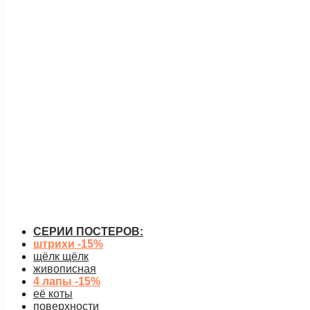
акция
корги
553
руб.
–
1 862
руб.
Диапазон цен: 553 руб. – 1 862 ру
заснеженные лазурные склон
от
650
руб.
подробнее
СЕРИИ ПОСТЕРОВ:
штрихи -15%
щёлк щёлк
живописная
4 лапы -15%
её коты
поверхности