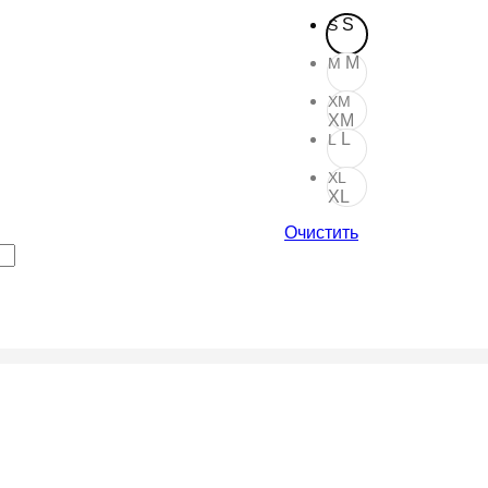
S
S
M
M
XM
XM
L
L
XL
XL
Очистить