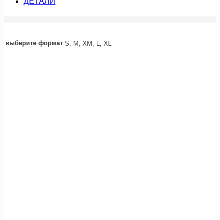
ДЕТАЛИ
выберите формат
S, M, XM, L, XL
акция