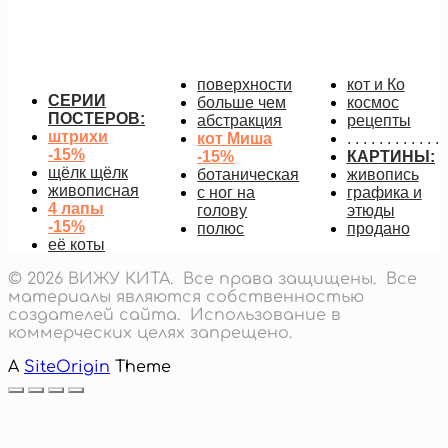
553
руб.
–
1 862
руб.
Диапазон цен: 553 руб. – 1
862 руб.
подробнее
поверхности
кот и Ко
СЕРИИ
больше чем
космос
ПОСТЕРОВ:
абстракция
рецепты
штрихи
кот Миша
. . . . . . . . . . . .
-15%
-15%
КАРТИНЫ:
щёлк щёлк
ботаническая
живопись
живописная
с ног на
графика и
4 лапы
голову
этюды
-15%
полюс
продано
её коты
© 2026 ВИЖУ КИТА. Все права защищены. Все
материалы являются собственностью
создателей сайта. Использование в
коммерческих целях запрещено.
A
SiteOrigin
Theme